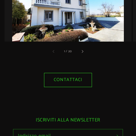
di
1
/
20
CONTATTACI
ISCRIVITI ALLA NEWSLETTER
Indirizzo email